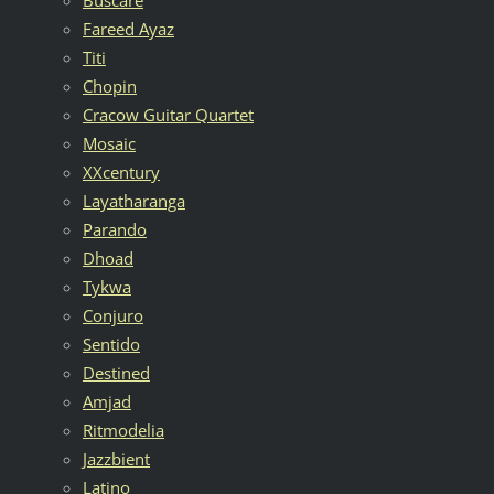
Fareed Ayaz
Titi
Chopin
Cracow Guitar Quartet
Mosaic
XXcentury
Layatharanga
Parando
Dhoad
Tykwa
Conjuro
Sentido
Destined
Amjad
Ritmodelia
Jazzbient
Latino