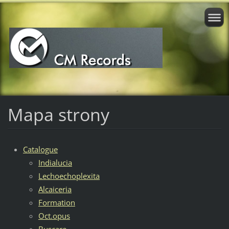
Mapa strony
Catalogue
Indialucia
Lechoechoplexita
Alcaiceria
Formation
Oct.opus
Buscare