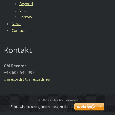
Beyond
Visal
Sorrow
News
Contact
Kontakt
CM Records
+48 607 542 997
cmrecord
s@cmreco
rds.eu
© 2026 All Rights reserved
Załóż własną stronę internetową za darmo