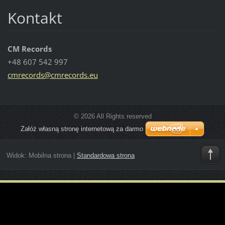
Kontakt
CM Records
+48 607 542 997
cmrecord
s@cmreco
rds.eu
© 2026 All Rights reserved
Załóż własną stronę internetową za darmo
Widok:
Mobilna strona
|
Standardowa strona