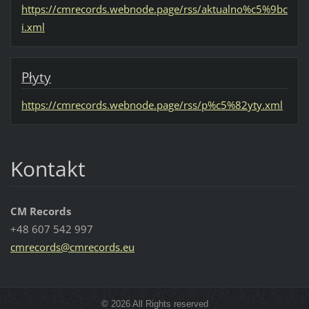
https://cmrecords.webnode.page/rss/aktualno%c5%9bc
i.xml
Płyty
https://cmrecords.webnode.page/rss/p%c5%82yty.xml
Kontakt
CM Records
+48 607 542 997
cmrecord
s@cmreco
rds.eu
© 2026 All Rights reserved